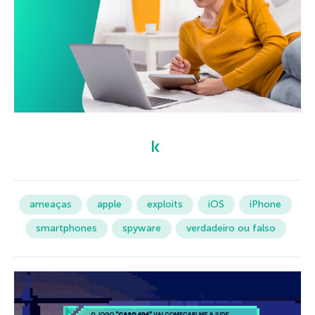
ameaças
apple
exploits
iOS
iPhone
smartphones
spyware
verdadeiro ou falso