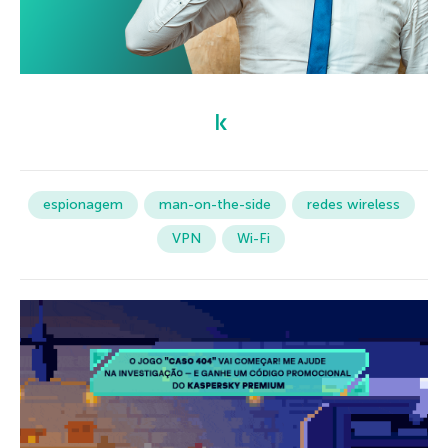
espionagem
man-on-the-side
redes wireless
VPN
Wi-Fi