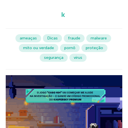
ameaças
Dicas
fraude
malware
mito ou verdade
pornô
proteção
segurança
vírus