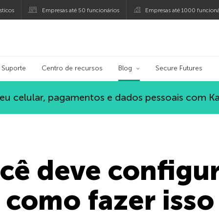
ticos
Empresas até 50 funcionários
Empresas até 1000 funcioná
ersky
Suporte
Centro de recursos
Blog
Secure Futures
eu celular, pagamentos e dados pessoais com K
ocê deve configu
 como fazer isso