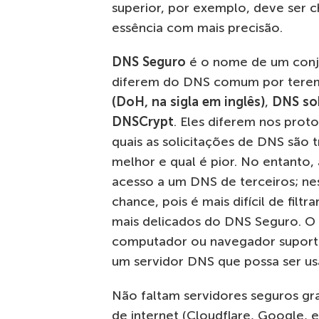
superior, por exemplo, deve ser 
essência com mais precisão.
DNS Seguro
é o nome de um conj
diferem do DNS comum por terem 
(DoH, na sigla em inglês)
,
DNS so
DNSCrypt
. Eles diferem nos prot
quais as solicitações de DNS são t
melhor e qual é pior. No entanto
acesso a um DNS de terceiros; n
chance, pois é mais difícil de filt
mais delicados do DNS Seguro. O 
computador ou navegador suport
um servidor DNS que possa ser u
Não faltam servidores seguros gra
de internet (Cloudflare, Google, et