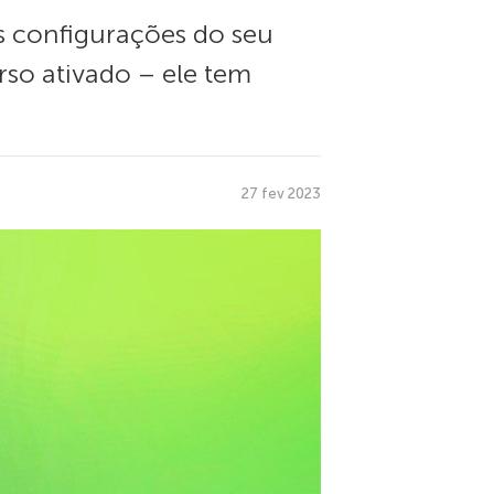
s configurações do seu
rso ativado – ele tem
27 fev 2023