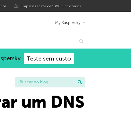
rios
Empresas acima de 1000 funcionários
My Kaspersky
aspersky
Teste sem custo
rar um DNS