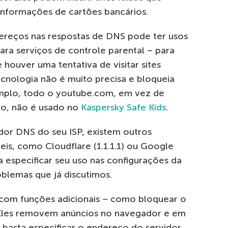
nformações de cartões bancários.
dereços nas respostas de DNS pode ter usos
para serviços de controle parental – para
 houver uma tentativa de visitar sites
tecnologia não é muito precisa e bloqueia
emplo, todo o youtube.com, em vez de
nto, não é usado no
Kaspersky Safe Kids
.
dor DNS do seu ISP, existem outros
eis, como Cloudflare (1.1.1.1) ou Google
sa especificar seu uso nas configurações da
oblemas que já discutimos.
om funções adicionais – como bloquear o
. Eles removem anúncios no navegador e em
o, basta especificar o endereço do servidor