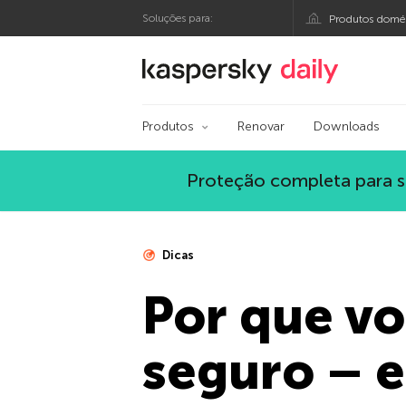
Soluções para:
Produtos domés
Blog oficial da Kasp
Produtos
Renovar
Downloads
Proteção completa para s
Dicas
Por que v
seguro – e