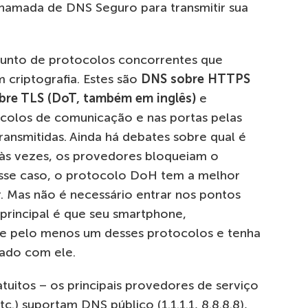
chamada de DNS Seguro para transmitir sua
unto de protocolos concorrentes que
criptografia. Estes são
DNS sobre HTTPS
bre TLS (DoT, também em inglês)
e
ocolos de comunicação e nas portas pelas
ransmitidas. Ainda há debates sobre qual é
, às vezes, os provedores bloqueiam o
esse caso, o protocolo DoH tem a melhor
rar. Mas não é necessário entrar nos pontos
principal é que seu smartphone,
e pelo menos um desses protocolos e tenha
sado com ele.
tuitos – os principais provedores de serviço
c.) suportam DNS público (1.1.1.1, 8.8.8.8),