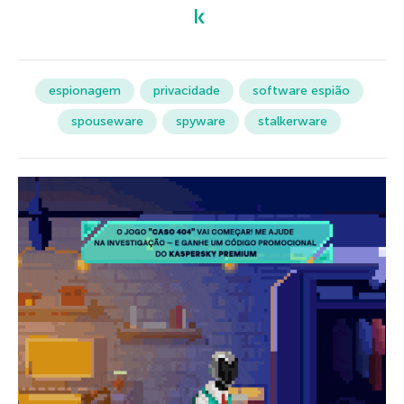
espionagem
privacidade
software espião
spouseware
spyware
stalkerware