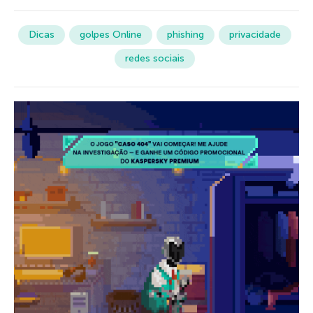
Dicas
golpes Online
phishing
privacidade
redes sociais