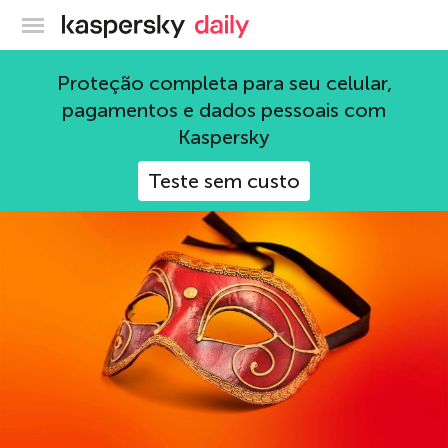
Blog oficial da Kaspersky
apple
Proteção completa para seu celular,
pagamentos e dados pessoais com
79 Artigos
Kaspersky
Teste sem custo
Navegação anônima