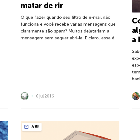
matar de rir
O que fazer quando seu filtro de e-mail não
Co
funciona e você recebe várias mensagens que
a
claramente são spam? Muitos deletariam a
a 
mensagem sem sequer abri-la. E claro, essa é
Sab
exp
esp
tem
ban
6 jul 2016
.VBE