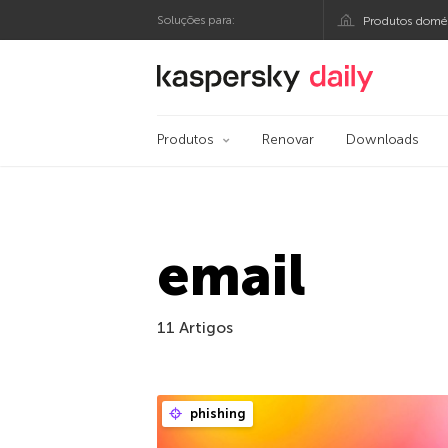
Soluções para:
Produtos domés
Blog oficial da Kasp
Produtos
Renovar
Downloads
email
11 Artigos
phishing