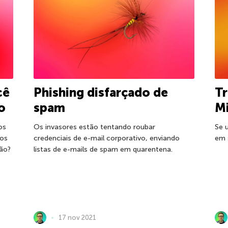
cê
Phishing disfarçado de
Tr
o
spam
Mi
os
Os invasores estão tentando roubar
Se 
 os
credenciais de e-mail corporativo, enviando
em 
ção?
listas de e-mails de spam em quarentena.
17 nov 2021