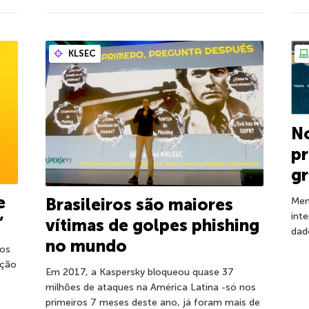
KLSEC
N
p
gr
e
Brasileiros são maiores
Men
int
”
vítimas de golpes phishing
dad
no mundo
ios
ação
Em 2017, a Kaspersky bloqueou quase 37
milhões de ataques na América Latina -só nos
primeiros 7 meses deste ano, já foram mais de