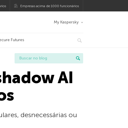
rios
Empresas acima de 1000 funcionários
My Kaspersky
ecure Futures
 shadow AI
os
ulares, desnecessárias ou