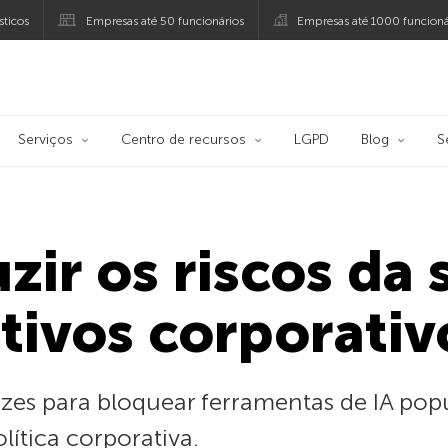
ticos
Empresas até 50 funcionários
Empresas até 1000 funcioná
ersky
Serviços
Centro de recursos
LGPD
Blog
S
ir os riscos da
tivos corporativ
azes para bloquear ferramentas de IA pop
lítica corporativa.