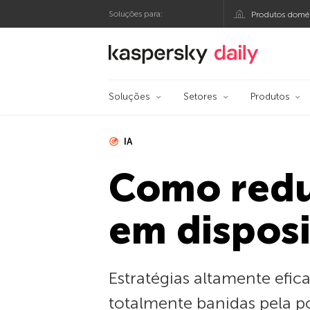
Soluções para:
Produtos domés
Blog oficial da Kasp
Soluções
Setores
Produtos
IA
Como reduz
em disposi
Estratégias altamente efic
totalmente banidas pela po