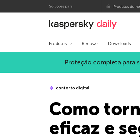
Soluções para:
Produtos domés
Blog oficial da Kasp
Produtos
Renovar
Downloads
Proteção completa para s
conforto digital
Como torna
eficaz e s