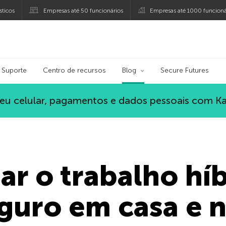
ticos
Empresas até 50 funcionários
Empresas até 1000 funcioná
ersky
Suporte
Centro de recursos
Blog
Secure Futures
eu celular, pagamentos e dados pessoais com K
r o trabalho hí
eguro em casa e 