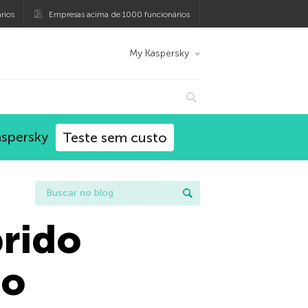
rios
Empresas acima de 1000 funcionários
My Kaspersky
aspersky
Teste sem custo
brido
no