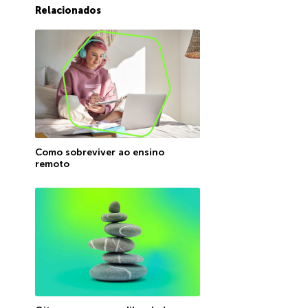
Relacionados
Como sobreviver ao ensino
remoto