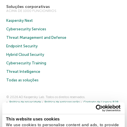
Soluções corporativas
ACIMA DE 1000 FUNCIONRIOS
Kaspersky Next
Cybersecurity Services
Threat Management and Defense
Endpoint Security
Hybrid Cloud Security
Cybersecurity Training
Threat Intelligence
Todas as soluções
© 2026 AO Kaspersky Lab. Todos os direitos reservados.
Política de privacidade
Política de anticorrupção
Contrato de Licença B2B
Contrato de Licença B2C
Termos e condições de venda
Cookies
This website uses cookies
Fale conosco
Sobre a Kaspersky
Parceiros
Blog
Centro de recursos
We use cookies to personalise content and ads, to provide
Comunicado à imprensa