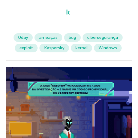
0day
ameaças
bug
cibersegurança
exploit
Kaspersky
kernel
Windows