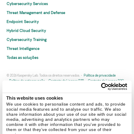
Cybersecurity Services
Threat Management and Defense
Endpoint Security
Hybrid Cloud Security
Cybersecurity Training
Threat Intelligence
Todas as soluções
© 2026 Kaspersky Lab. Todos os direitos reservados.
Política de privacidade
Política de anticorrupção
Contrato de Licença B2B
Contrato de Licença B2C
Termos e condições de venda
Cookies
This website uses cookies
Fale conosco
Sobre a Kaspersky
Parceiros
Blog
Centro de recursos
We use cookies to personalise content and ads, to provide
Comunicado à imprensa
social media features and to analyse our traffic. We also
share information about your use of our site with our social
media, advertising and analytics partners who may
Securelist
Eugene Personal Blog
combine it with other information that you’ve provided to
them or that they’ve collected from your use of their