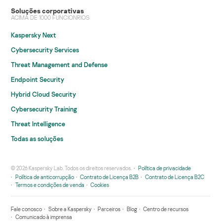
Soluções corporativas
ACIMA DE 1000 FUNCIONRIOS
Kaspersky Next
Cybersecurity Services
Threat Management and Defense
Endpoint Security
Hybrid Cloud Security
Cybersecurity Training
Threat Intelligence
Todas as soluções
© 2026 Kaspersky Lab. Todos os direitos reservados.
Política de privacidade
Política de anticorrupção
Contrato de Licença B2B
Contrato de Licença B2C
Termos e condições de venda
Cookies
Fale conosco
Sobre a Kaspersky
Parceiros
Blog
Centro de recursos
Comunicado à imprensa