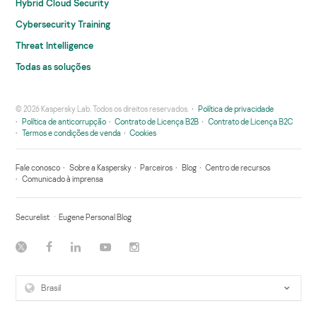
Hybrid Cloud Security
Cybersecurity Training
Threat Intelligence
Todas as soluções
© 2026 Kaspersky Lab. Todos os direitos reservados.
Política de privacidade
Política de anticorrupção
Contrato de Licença B2B
Contrato de Licença B2C
Termos e condições de venda
Cookies
Fale conosco
Sobre a Kaspersky
Parceiros
Blog
Centro de recursos
Comunicado à imprensa
Securelist
Eugene Personal Blog
Brasil