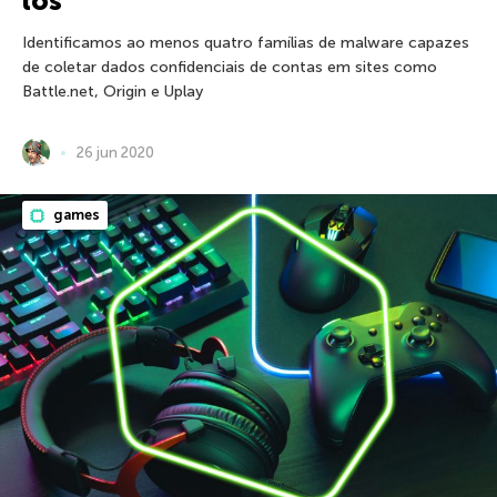
los
Identificamos ao menos quatro famílias de malware capazes
de coletar dados confidenciais de contas em sites como
Battle.net, Origin e Uplay
26 jun 2020
games