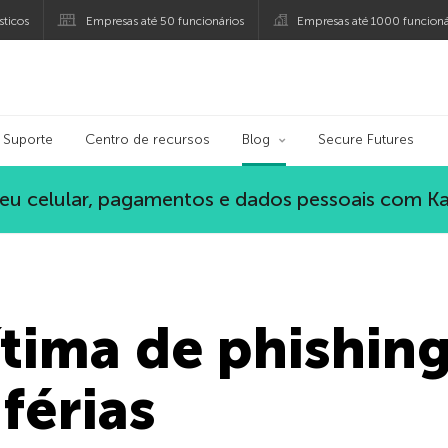
ticos
Empresas até 50 funcionários
Empresas até 1000 funcioná
ersky
Suporte
Centro de recursos
Blog
Secure Futures
eu celular, pagamentos e dados pessoais com K
ítima de phishin
férias