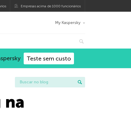
rios
Empresas acima de 1000 funcionários
My Kaspersky
aspersky
Teste sem custo
g na