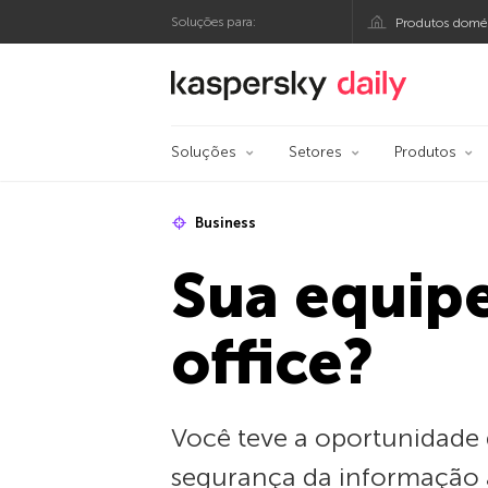
Soluções para:
Produtos domés
Blog oficial da Kasp
Soluções
Setores
Produtos
Business
Sua equip
office?
Você teve a oportunidade 
segurança da informação a