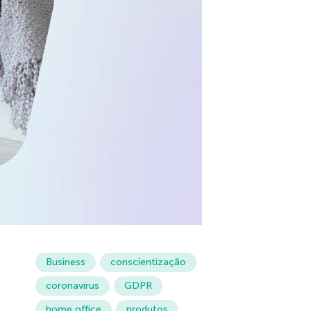
Business
conscientização
coronavírus
GDPR
home office
produtos