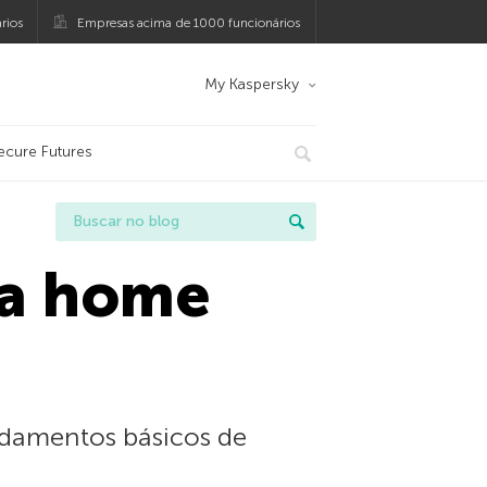
rios
Empresas acima de 1000 funcionários
My Kaspersky
ecure Futures
ra home
ndamentos básicos de