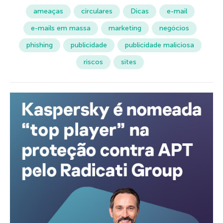
ameaças
circulares
Dicas
e-mail
e-mails em massa
marketing
negócios
phishing
publicidade
publicidade maliciosa
riscos
sites