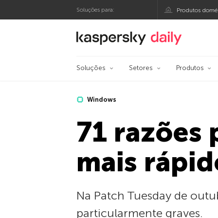
Soluções para:
Produtos domés
Blog oficial da Kasp
Soluções
Setores
Produtos
Windows
71 razões 
mais rápid
Na Patch Tuesday de outubr
particularmente graves.