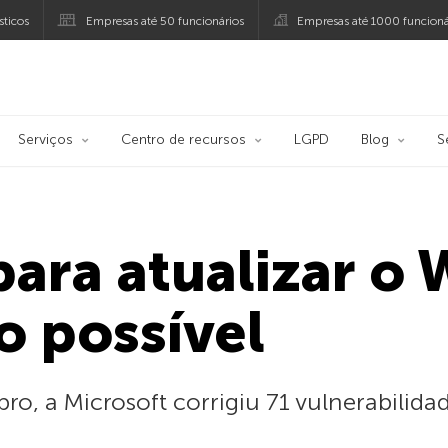
ticos
Empresas até 50 funcionários
Empresas até 1000 funcioná
ersky
Serviços
Centro de recursos
LGPD
Blog
S
para atualizar o
o possível
o, a Microsoft corrigiu 71 vulnerabilidad