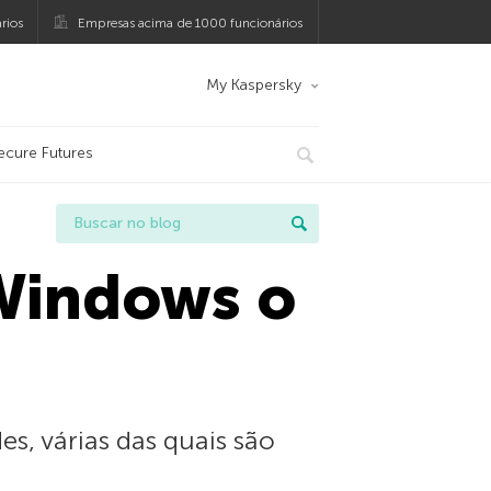
rios
Empresas acima de 1000 funcionários
My Kaspersky
ecure Futures
 Windows o
es, várias das quais são