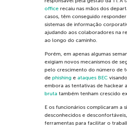
responsável pela gestão da TI. A 
office
recaiu nas mãos dos depart
casos, têm conseguido responder 
sistemas de informação corporati
ajudando aos colaboradores na re
ao longo do caminho.
Porém, em apenas algumas semana
exigiam novos mecanismos de segu
pelo crescimento do número de to
de
phishing
e
ataques BEC
visando
embora as tentativas de hackear 
bruta
também tenham crescido ex
E os funcionários complicaram a 
desconhecidos e desconfortáveis
ferramentas para facilitar o trab