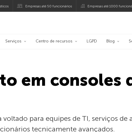
ticos
Empresas até 50 funcionários
Empresas até 1000 funcioná
ersky
Serviços
Centro de recursos
LGPD
Blog
S
to em consoles 
oltado para equipes de TI, serviços de a
ncionários tecnicamente avançados.