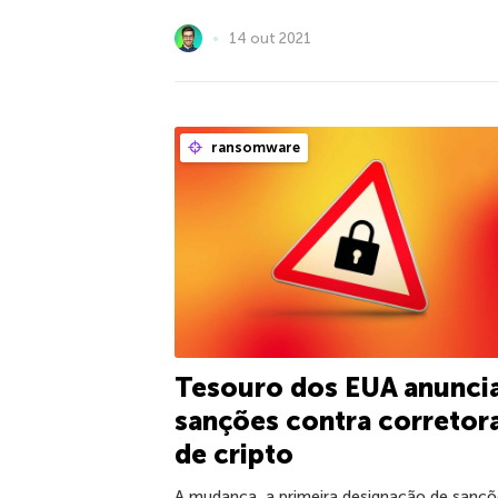
14 out 2021
ransomware
Tesouro dos EUA anunci
sanções contra corretor
de cripto
A mudança, a primeira designação de sançõ