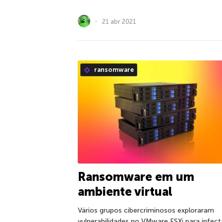
21 abr 2021
ransomware
Ransomware em um
ambiente virtual
Vários grupos cibercriminosos exploraram
vulnerabilidades no VMware ESXi para infect