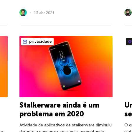
13 abr 2021
privacidade
Stalkerware ainda é um
Um
problema em 2020
se
Atividade de aplicativos de stalkerware diminuiu
O q
ar
durante a pandemia, mas está aumentando
pla