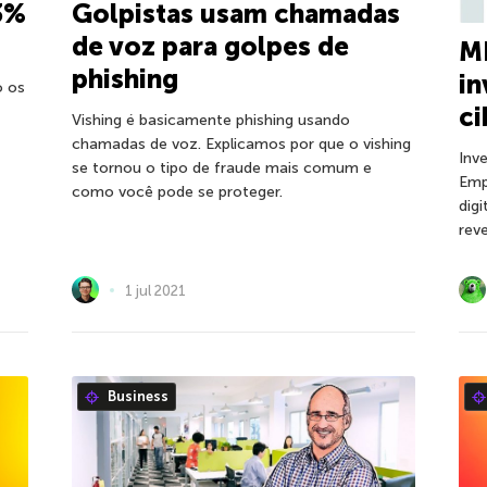
3%
Golpistas usam chamadas
de voz para golpes de
M
phishing
i
o os
ci
Vishing é basicamente phishing usando
chamadas de voz. Explicamos por que o vishing
Inv
se tornou o tipo de fraude mais comum e
Emp
como você pode se proteger.
dig
rev
1 jul 2021
Business