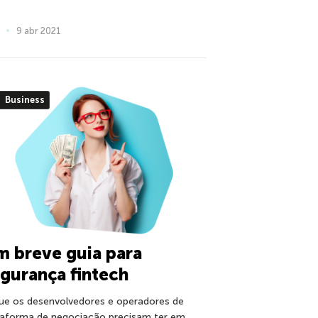
9 abr 2021
Business
 breve guia para
gurança fintech
ue os desenvolvedores e operadores de
taforma de negociação precisam ter em