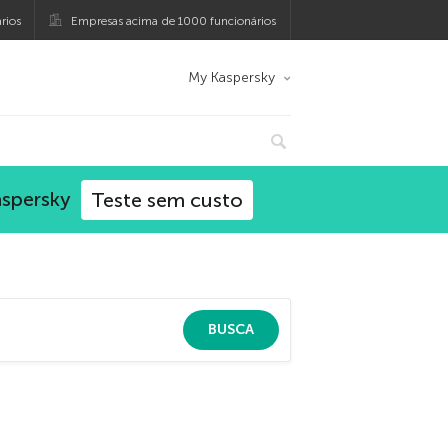
rios
Empresas acima de 1000 funcionários
My Kaspersky
aspersky
Teste sem custo
BUSCA