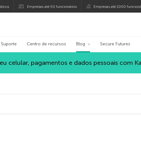
ticos
Empresas até 50 funcionários
Empresas até 1000 funcioná
persky
Suporte
Centro de recursos
Blog
Secure Futures
eu celular, pagamentos e dados pessoais com K