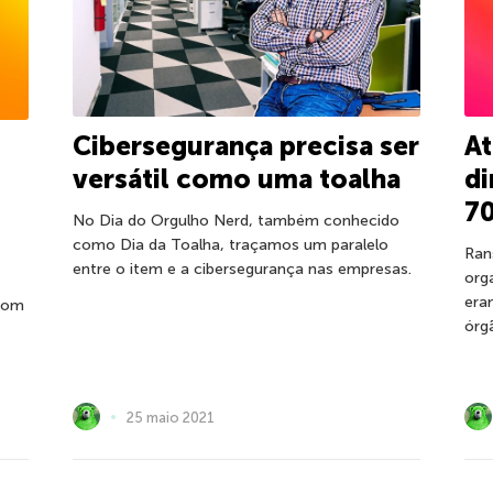
Cibersegurança precisa ser
A
versátil como uma toalha
d
7
No Dia do Orgulho Nerd, também conhecido
como Dia da Toalha, traçamos um paralelo
Ran
entre o item e a cibersegurança nas empresas.
org
era
 com
órg
25 maio 2021