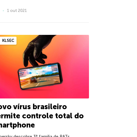
1 out 2021
KLSEC
vo vírus brasileiro
rmite controle total do
martphone
persky descobre 3ª família de RATs