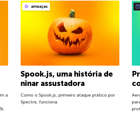
ameaças
Spook.js, uma história de
P
ninar assustadora
co
am a
Como o Spook.js, primeiro ataque prático por
Aer
Spectre, funciona.
par
2k.
pro