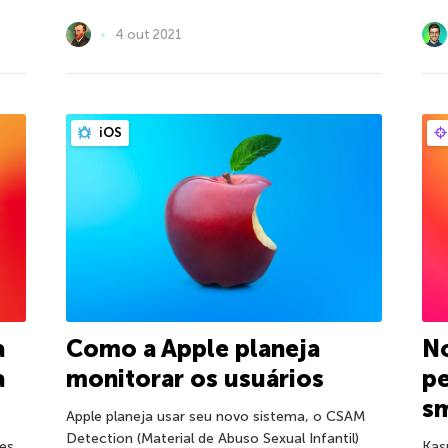
4 out 2021
iOS
a
Como a Apple planeja
No
a
monitorar os usuários
pe
s
Apple planeja usar seu novo sistema, o CSAM
Detection (Material de Abuso Sexual Infantil)
es
Kas