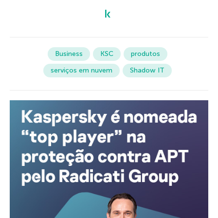
Business
KSC
produtos
serviços em nuvem
Shadow IT