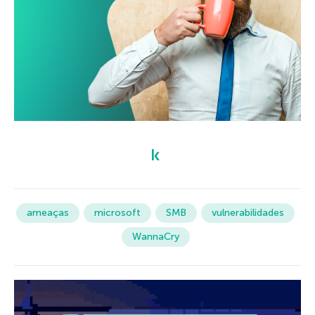
ameaças
microsoft
SMB
vulnerabilidades
WannaCry