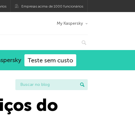
rios
Empresas acima de 1000 funcionários
My Kaspersky
aspersky
Teste sem custo
iços do