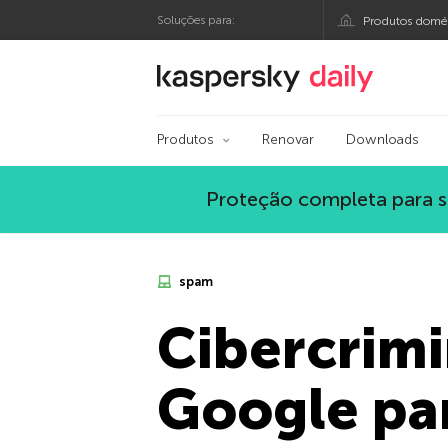
Soluções para:
Produtos domés
Blog oficial da Kasp
Produtos
Renovar
Downloads
Proteção completa para s
spam
Cibercrimi
Google pa