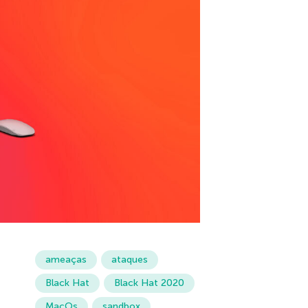
ameaças
ataques
Black Hat
Black Hat 2020
MacOs
sandbox