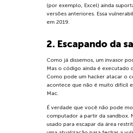
(por exemplo, Excel) ainda supor
versões anteriores. Essa vulnerabi
em 2019.
2. Escapando da
s
Como já
dissemos
, um invasor po
Mas o código ainda é executado 
Como pode um hacker atacar o c
acontece que não é muito difícil 
Mac.
É verdade que você não pode mod
computador a partir da
sandbox
.
usad
o
para escapar da área restri
uma atualização para fechar a vu