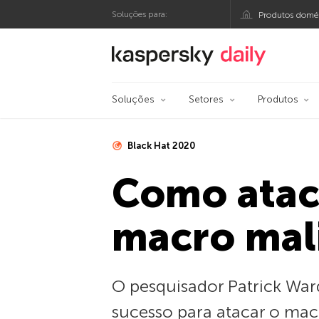
Soluções para:
Produtos domés
Blog oficial da Kasp
Soluções
Setores
Produtos
Black Hat 2020
Como atac
macro mal
O pesquisador Patrick Wa
sucesso para atacar o mac