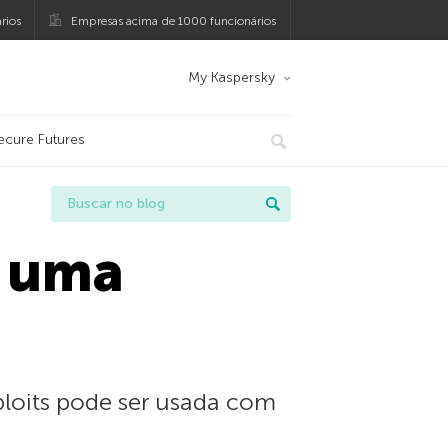
rios
Empresas acima de 1000 funcionários
My Kaspersky
ecure Futures
 uma
loits pode ser usada com