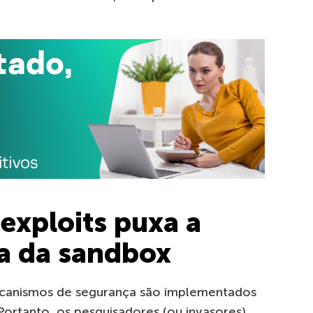
exploits
puxa a
a da
sandbox
mecanismos de segurança são implementados
ortanto, os pesquisadores (ou invasores)