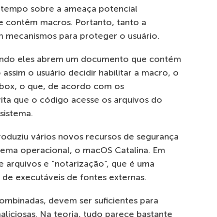
 tempo sobre a ameaça potencial
 contêm macros. Portanto, tanto a
m mecanismos para proteger o usuário.
quando eles abrem um documento que contém
 assim
o usuário decidir
habilitar
a macro, o
box
, o que, de acordo com os
ita que o código acesse os arquivos do
sistema.
roduziu vários novos recursos de segurança
stema operacional, o
macOS
Catalina
. Em
e arquivos e “
notarização
“, que é uma
a
de executáveis ​​de fontes externas.
combinadas, devem ser suficientes para
aliciosas.
Na
teoria, tudo parece bastante