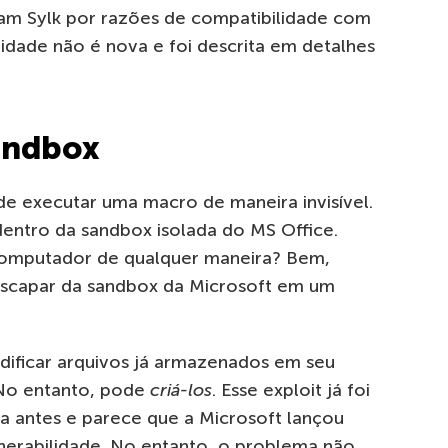
tam
Sylk
por razões de compatibilidade com
lidade não é nova e foi descrita em detalhes
andbox
de executar uma macro de maneira invisível.
dentro da
sandbox
isolada do MS Office.
omputador de qualquer maneira? Bem,
escapar da
sandbox
da Microsoft em um
ificar arquivos já armazenados em seu
N
o entanto,
pode
criá-los
. Ess
e
exploit
já foi
ta antes e parece que a Microsoft lançou
lnerabilidade. No entanto, o problema não