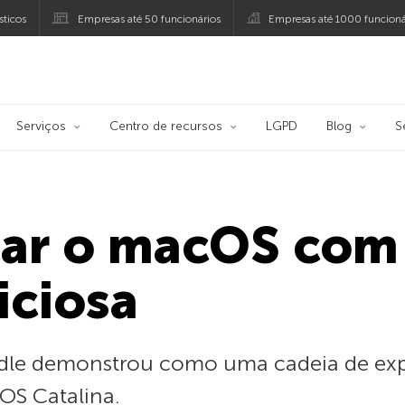
ticos
Empresas até 50 funcionários
Empresas até 1000 funcioná
ersky
Serviços
Centro de recursos
LGPD
Blog
S
ar o macOS com
iciosa
rdle demonstrou como uma cadeia de exp
OS Catalina.