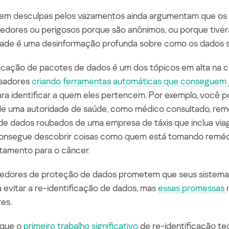
em desculpas pelos vazamentos ainda argumentam que os 
ores ou perigosos porque são anônimos, ou porque tivera
dade é uma desinformação profunda sobre como os dados s
ficação
de pacotes de dados é um dos tópico
s em alta na 
sadores
criando ferramentas automáticas que conseguem j
ra identificar a quem eles pertencem. Por exemplo, você 
de uma autoridade de saúde, como médico consultado, remé
e dados roubados de uma empresa de táxis que inclua viag
consegue descobrir coisas como quem está tomando remédio
tamento para o câncer.
edores de proteção de dados prometem que seus sistemas i
a evitar a re-identificação de dados, mas
essas promessas
es.
 que o
primeiro trabalho significativo
de
re-identificação
te