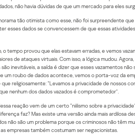
ados, não havia dúvidas de que um mercado para eles surgi
rama tão otimista como esse, não foi surpreendente que
eter esses dados se convencessem de que essas atividades
ro, o tempo provou que elas estavam erradas, e vemos va
iores de ataques virtuais. Com isso, a lógica mudou. Agora
são inevitáveis, a saída é dizer que esses vazamentos não s
ue um roubo de dados acontece, vemos o porta-voz da em
e que religiosamente: “Levamos a privacidade de nossos co
 que nenhum dos dados vazados é comprometedor”.
ssa reação vem de um certo “niilismo sobre a privacidade”:
iferença faz? Mas existe uma versão ainda mais ardilosa de
dos não são um problema porque os criminosos não
têm
mui
as, as empresas também costumam ser negacionistas.