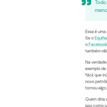
Todo 
menos
Essa é uma 
Se o
Equifa
o
Facebook
também não 
Na verdade,
exemplo de 
fácil
, que
in
novo petról
tornou algo,
Quem diria 
isso como u