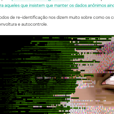
ra aqueles que insistem que manter os dados anônimos aind
odos de
re-identificação
nos dizem muito sobre como os cr
senvoltura e autocontrole.