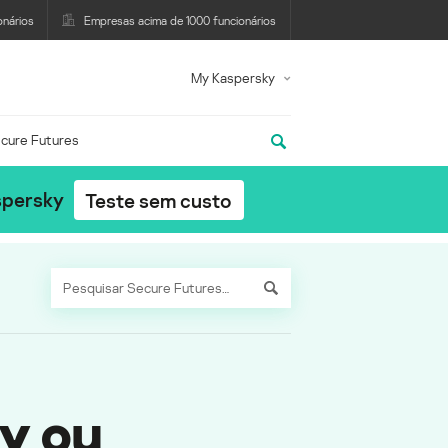
onários
Empresas acima de 1000 funcionários
My Kaspersky
cure Futures
spersky
Teste sem custo
y ou