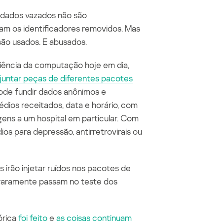
dados vazados não são
m os identificadores removidos. Mas
ão usados. E abusados.
ciência da computaç
ão hoje em dia,
untar peças de diferentes pacotes
pode fundir dados anônimos e
dios receitados, data e horário, com
ens a um hospital em particular. Com
s para depressão, antirretrovirais ou
rão injetar ruídos nos pacotes de
raramente passam no teste dos
órica
foi
feito
e
as coisas continuam