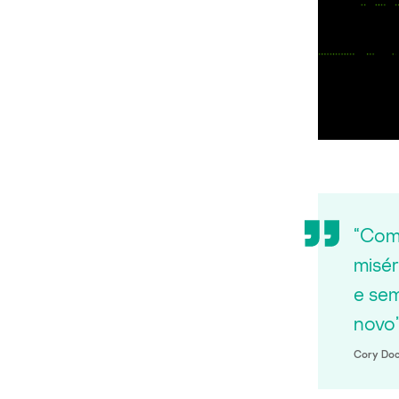
“Como
misér
e sem
novo
Cory Do