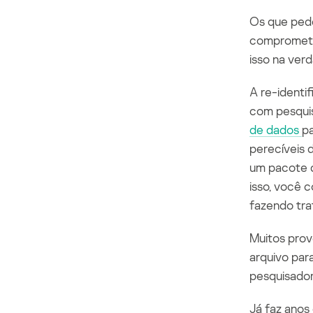
Os que ped
comprometed
isso na ver
A
re-identi
com pesqui
de dados
pa
perecíveis 
um pacote d
isso, você 
fazendo tra
Muitos prov
arquivo par
pesquisador
Já faz anos