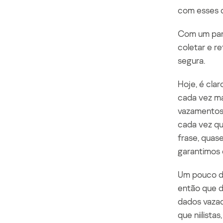
com esses d
Com um pano
coletar e r
segura.
Hoje, é cla
cada vez ma
vazamentos 
cada vez q
frase, quas
garantimos
Um pouco de
então que d
dados vaza
que niilist