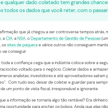
e qualquer dado coletado tem grandes chances
 todos os dados que você reter, com o passar
afirmação que já chegou a ser controversa tempos atrás,
x
, a
CIA
, a
NSA
, o
Departamento de Gestão de Pessoas
(
u
m
, os
sites de paquera
e vários outros não conseguem mante
vai conseguir.
 toda a confiança cega que a indústria coloca sobre a se
raciocínio voltado para o negócio. Coletar dados e armazen
úmeros analistas, investidores e até aproveitadores saíram 
eo”. Com tudo isso, deixar de coletar e guardar para semp
 de um ponto de vista fiscal, irresponsável e
ignorante
.
que a informação se tornaria algo tão rentável? Era dinheir
ma oportunidade para encher os bolsos. Ainda que elas n