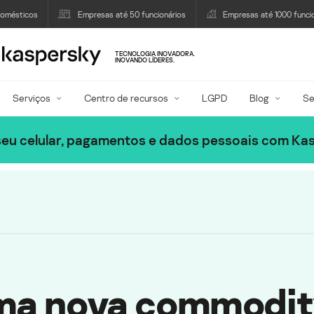
domésticos
Empresas até 50 funcionários
Empresas até 1000 funci
TECNOLOGIA INOVADORA.
INOVANDO LÍDERES.
Serviços
Centro de recursos
LGPD
Blog
Se
eu celular, pagamentos e dados pessoais com Ka
uma nova commodit