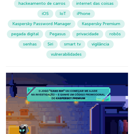
hackeamento de carros
internet das coisas
iOS
IoT
iPhone
Kaspersky Password Manager
Kaspersky Premium
pegada digital
Pegasus
privacidade
robôs
senhas
Siri
smart tv
vigilância
vulnerabilidades