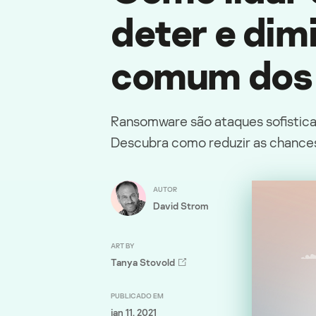
deter e dim
comum dos 
Ransomware são ataques sofistica
Descubra como reduzir as chances
AUTOR
David Strom
ART BY
Tanya Stovold
PUBLICADO EM
jan 11, 2021