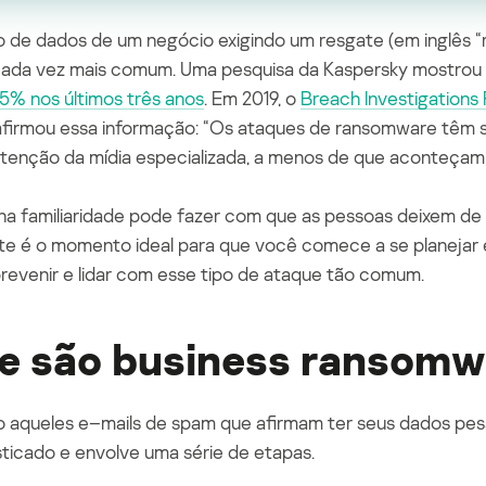
 de dados de um negócio exigindo um resgate (em inglês
“
cada vez mais comum. Uma pesquisa da Kaspersky mostrou
% nos últimos três anos
. Em 2019, o
Breach
Investigations
firmou essa informação: “Os
ataques
de
ransomware
têm s
enção da mídia especializada
,
a menos de que aconteçam 
ha familiaridade pode fazer com que as pessoas deixem d
te é o momento ideal para que você comece a se planejar
prevenir e lidar com esse tipo de ataque tão comum.
e são business
ransomw
o aqueles e
–
mails de spam que afirma
m
ter seus dados pes
sticado
e
envolve uma série de etapas.