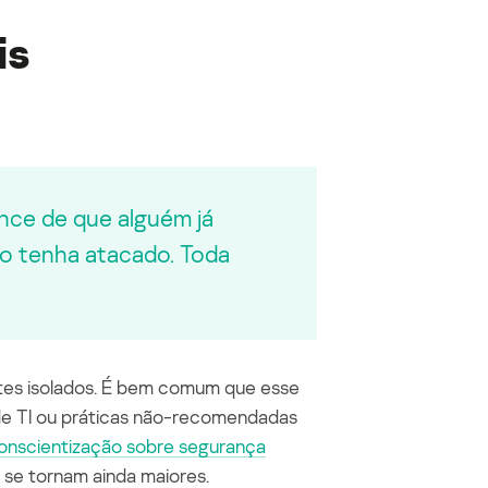
is
ance de que alguém já
ão tenha atacado. Toda
tes isolados. É bem comum que esse
de TI ou práticas não-recomendadas
onscientização sobre segurança
s se tornam ainda maiores.