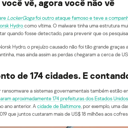
 você vê, agora você não vê
are
LockerGoga
foi outro ataque famoso e teve a companhi
Norsk Hydro
como vítima. O malware tinha uma estrutura mu
tar quando fosse detectado, para prevenir que os pesquisa
orsk Hydro, o prejuízo causado não foi tão grande graças
tinha, mas ainda assim as perdas chegaram a cerca de US
nto de 174 cidades. E contand
r ransomware a sistemas governamentais também estão em
acaram aproximadamente 174 prefeituras dos Estados Unidos
no ano anterior. A
cidade de Baltimore
, por exemplo, uma da
019 que juntos custaram
mais de US$ 18 milhões aos cofres