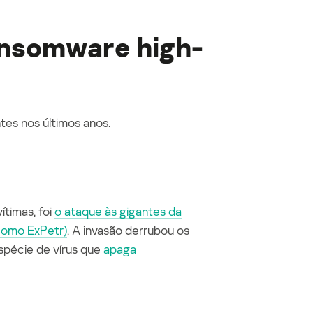
ansomware
high-
tes nos últimos anos.
timas, foi
o ataque às gigantes da
 como
ExPetr
)
. A invasão derrubou os
spécie de vírus que
apaga