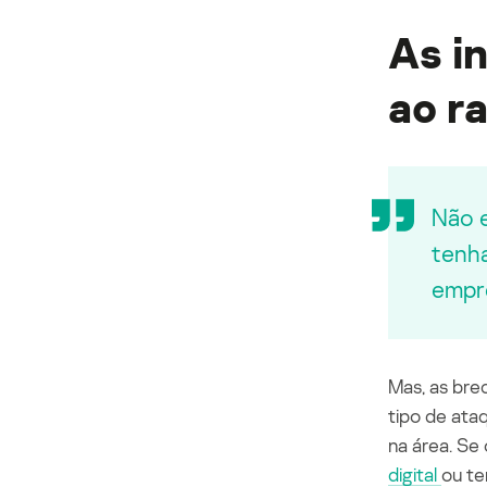
As i
ao
r
Não e
tenha
empre
Mas
,
as bre
tipo de ata
na área. Se
digital
ou te