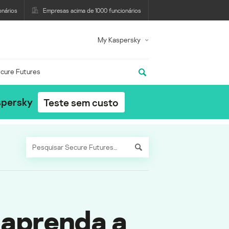
onários
Empresas acima de 1000 funcionários
My Kaspersky
cure Futures
spersky
Teste sem custo
 aprenda a