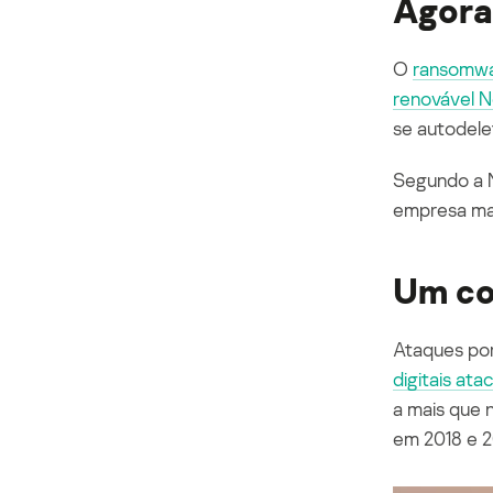
Agora
O
ransomw
renovável 
se autodele
Segundo a N
empresa man
Um co
Ataques po
digitais at
a mais que 
em 2018 e 2