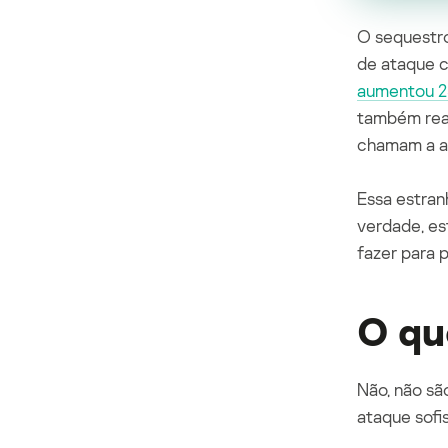
O sequestro
de ataque 
aumentou 25
também rea
chamam a at
Essa estran
verdade
,
es
fazer para 
O qu
Não, não sã
ataque sofi