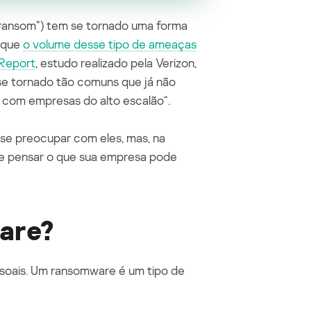
ransom
“
) tem se tornado uma forma
 que
o volume desse tipo de ameaças
Report
, estudo realizado pela
Verizon
,
e tornado tão comuns que já não
com empresas do alto escalão”.
e se preocupar com
eles
, mas
,
na
 e pensar o que sua empresa pode
are
?
soais. Um ransomware é um tipo de