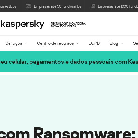
domésticos
Empresas até 50 funcionários
Empresas até 1000 funci
TECNOLOGIA INOVADORA.
INOVANDO LÍDERES.
Serviços
Centro de recursos
LGPD
Blog
Se
eu celular, pagamentos e dados pessoais com Ka
 com Ransomware: