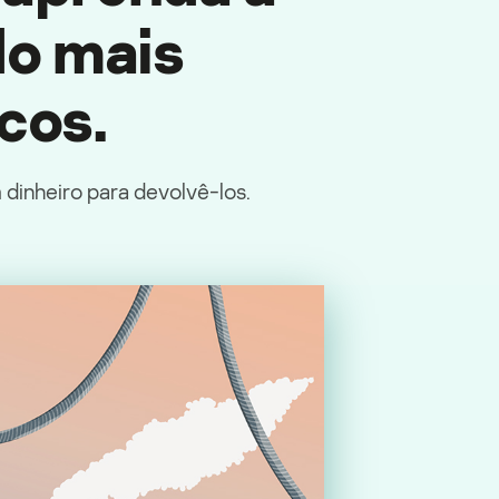
do mais
cos.
dinheiro para devolvê-los.