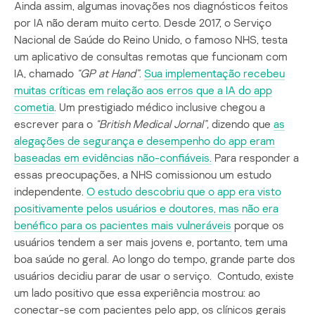
Ainda assim, algumas inovações nos diagnósticos feitos
por IA não deram muito certo. Desde 2017, o Serviço
Nacional de Saúde do Reino Unido, o famoso NHS, testa
um aplicativo de consultas remotas que funcionam com
IA, chamado
“GP at Hand”
.
Sua implementação recebeu
muitas críticas em relação aos erros que a IA do app
cometia
. Um prestigiado médico inclusive chegou a
escrever para o
“British Medical Jornal”,
dizendo que
as
alegações de segurança e desempenho do app eram
baseadas em evidências não-confiáveis.
Para responder a
essas preocupações, a NHS comissionou um estudo
independente.
O estudo descobriu que o app era visto
positivamente pelos usuários e doutores, mas não era
benéfico para os pacientes mais vulneráveis
porque os
usuários tendem a ser mais jovens e, portanto, tem uma
boa saúde no geral. Ao longo do tempo, grande parte dos
usuários decidiu parar de usar o serviço. Contudo, existe
um lado positivo que essa experiência mostrou: ao
conectar-se com pacientes pelo app, os clínicos gerais