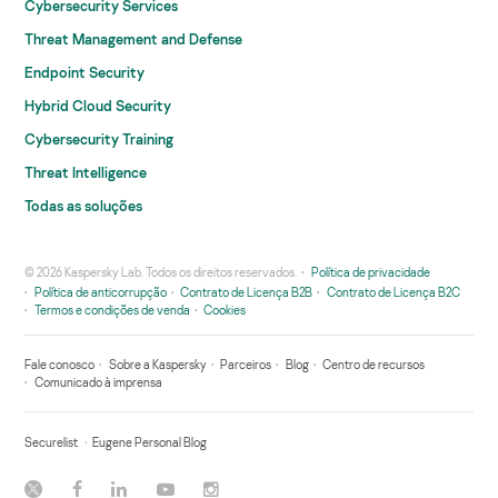
Cybersecurity Services
Threat Management and Defense
Endpoint Security
Hybrid Cloud Security
Cybersecurity Training
Threat Intelligence
Todas as soluções
© 2026 Kaspersky Lab. Todos os direitos reservados.
Política de privacidade
Política de anticorrupção
Contrato de Licença B2B
Contrato de Licença B2C
Termos e condições de venda
Cookies
Fale conosco
Sobre a Kaspersky
Parceiros
Blog
Centro de recursos
Comunicado à imprensa
Securelist
Eugene Personal Blog